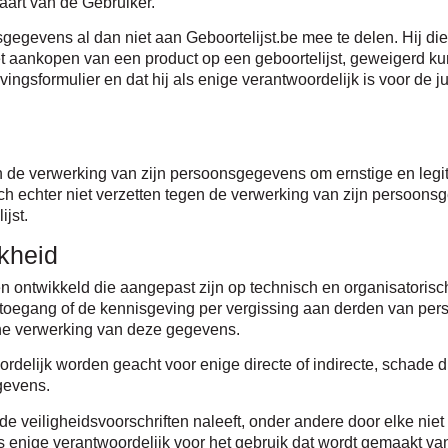
aart van de Gebruiker.
sgegevens al dan niet aan Geboortelijst.be mee te delen. Hij di
het aankopen van een product op een geboortelijst, geweigerd ku
vingsformulier en dat hij als enige verantwoordelijk is voor de 
en de verwerking van zijn persoonsgegevens om ernstige en legi
ich echter niet verzetten tegen de verwerking van zijn persoons
jst.
jkheid
n ontwikkeld die aangepast zijn op technisch en organisatorisch 
ne toegang of de kennisgeving per vergissing aan derden van p
ane verwerking van deze gegevens.
rdelijk worden geacht voor enige directe of indirecte, schade die
gevens.
de veiligheidsvoorschriften naleeft, onder andere door elke niet
s enige verantwoordelijk voor het gebruik dat wordt gemaakt va