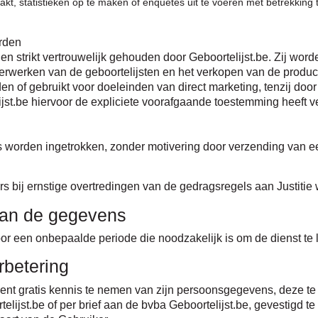
 statistieken op te maken of enquêtes uit te voeren met betrekking t
erden
strikt vertrouwelijk gehouden door Geboortelijst.be. Zij wor
rwerken van de geboortelijsten en het verkopen van de product
of gebruikt voor doeleinden van direct marketing, tenzij door 
ijst.be hiervoor de expliciete voorafgaande toestemming heeft ve
worden ingetrokken, zonder motivering door verzending van ee
bij ernstige overtredingen van de gedragsregels aan Justitie 
van de gegevens
 een onbepaalde periode die noodzakelijk is om de dienst te 
rbetering
nt gratis kennis te nemen van zijn persoonsgegevens, deze te v
ijst.be of per brief aan de bvba Geboortelijst.be, gevestigd te