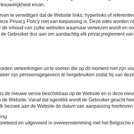
rtrouwelijkheid ervan.
van te verwittigen dat de Website links, hyperlinks of referenti
deze Privacy Policy niet van toepassing is. Deze sites worden n
oor de inhoud van zulke websites waarnaar verwezen wordt en ook
 de Gebruiker dus aan om aandachtig elk privacyreglement van el
orden verwerkingen uit te voeren die op dit moment niet zijn vo
oraleer zijn persoonsgegevens te hergebruiken zodat hij van de
, is de nieuwe versie beschikbaar op de Website en is deze nie
 de Website. Vanaf dat ogenblik wordt de Gebruiker geacht hi
 elk bezoek aan de Website de datum van aanpassing hierboven 
ding
preteerd en uitgevoerd in overeenstemming met het Belgische rec